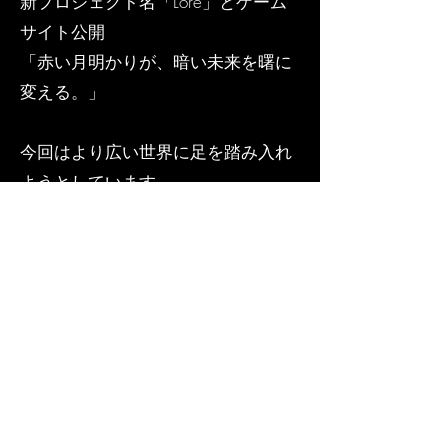
新プロジェクト名「Lore」とゲーム
サイト公開
「赤い月明かりが、暗い未来を曙に
変える​。」
今回はより広い世界に足を踏み入れ
ようとしています。
運命を背負う者は、それを受け継ぐ
責任も背負う。
日本語、中国語、英語に対応し、
2024年に発売される予定です。
ゲームサイト
Previous
Next