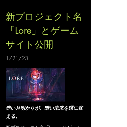
新プロジェクト名
「Lore」とゲーム
サイト公開
1/21/23
赤い月明かりが、暗い未来を曙に変
える​。